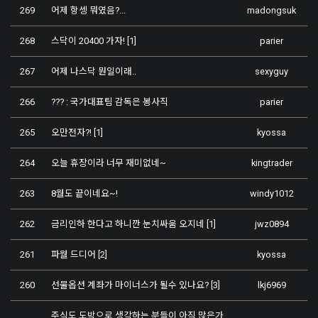
269
어제 항셍 뭐였음?...
madongsuk
268
스닥이 20400 가자!
[1]
parier
267
어제 나스닥 뭔일이래..
sexyguy
266
??? : 국가대표팀 감독은 봉사직
parier
265
오만전자?!
[1]
kyossa
264
오늘 휴장이라 너무 재미없네~
kingtrader
263
8월도 끝이네요~!
windy1012
262
금리인하 한다고 하니깐 눈치싸움 오지네
[1]
jwz0894
261
파월 드디어
[2]
kyossa
260
선물옵션 계좌가 마이너스가 될수 있나요?
[3]
lkj6969
주식도 도박으로 생각하는 분들이 아직 많은가