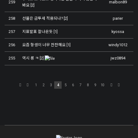
259
malbon89
봐요
[2]
258
선물은 금투세 적용되나?
[2]
parier
257
지표발표 잘나온듯
[1]
kyossa
256
요즘 항셍이 너무 잔잔해요
[1]
windy1012
255
역시 롱 ㅋ
[2]
jwz0894
1
2
3
4
5
6
7
8
9
10