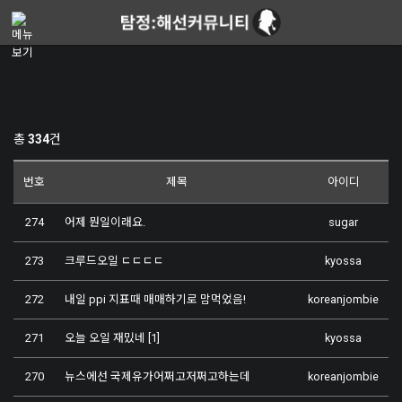
메뉴 건너뛰기
총
334
건
번호
제목
아이디
274
어제 뭔일이래요.
sugar
273
크루드오일 ㄷㄷㄷㄷ
kyossa
272
내일 ppi 지표때 매매하기로 맘먹었음!
koreanjombie
271
오늘 오일 재밌네
[1]
kyossa
270
뉴스에선 국제유가어쩌고저쩌고하는데
koreanjombie