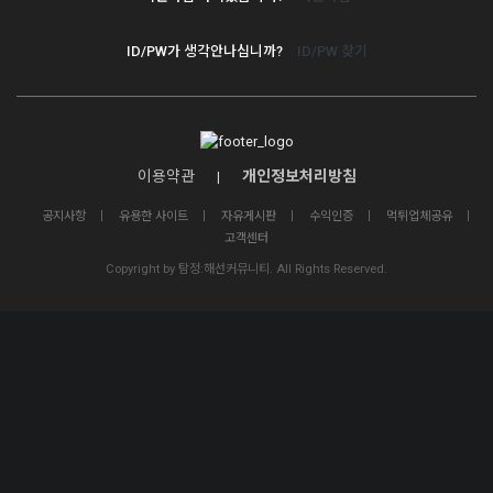
ID/PW가 생각안나십니까?
ID/PW 찾기
이용약관
개인정보처리방침
공지사항
유용한 사이트
자유게시판
수익인증
먹튀업체공유
고객센터
Copyright by 탐정:해선커뮤니티. All Rights Reserved.